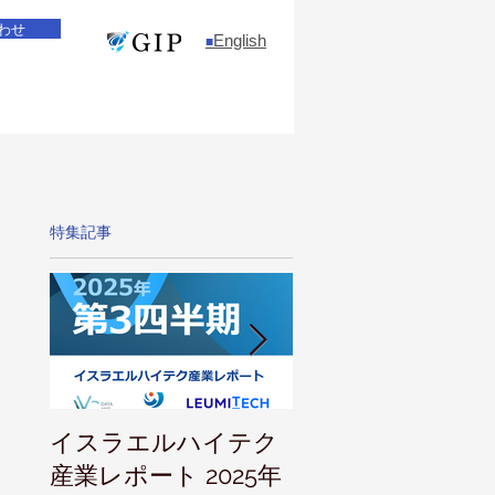
わせ
English
​■
特集記事
イスラエルハイテク
IVC 投資家向けレ
産業レポート 2025年
ト 2025年上半期