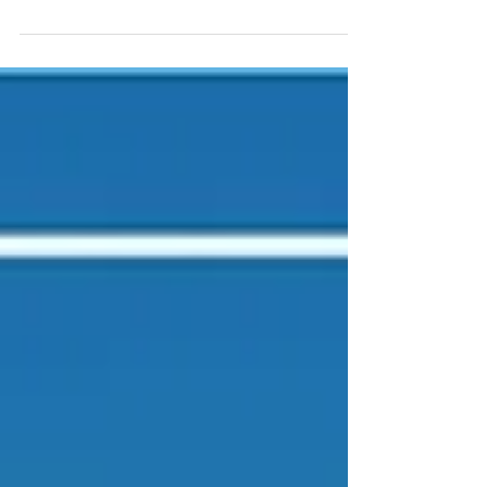
ポートによると、2018年第1四半期の時点で311社
のフードテック企業があり、その大半を占める247
社は10年以内に設立されたものである。イスラエ
ルのフードテック業界では、20