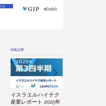
わせ
English
​■
特集記事
イスラエルハイテク
IVC 投資家向けレ
産業レポート 2025年
ト 2025年上半期