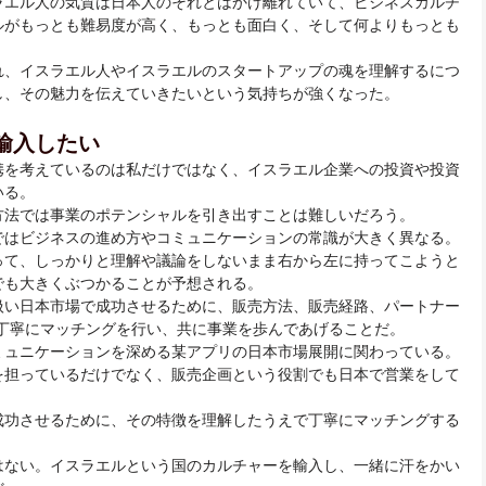
ラエル人の気質は日本人のそれとはかけ離れていて、ビジネスカルチ
ルがもっとも難易度が高く、もっとも面白く、そして何よりもっとも
れ、イスラエル人やイスラエルのスタートアップの魂を理解するにつ
し、その魅力を伝えていきたいという気持ちが強くなった。
輸入したい
携を考えているのは私だけではなく、イスラエル企業への投資や投資
いる。
方法では事業のポテンシャルを引き出すことは難しいだろう。
ではビジネスの進め方やコミュニケーションの常識が大きく異なる。
って、しっかりと理解や議論をしないまま右から左に持ってこようと
でも大きくぶつかることが予想される。
扱い日本市場で成功させるために、販売方法、販売経路、パートナー
で丁寧にマッチングを行い、共に事業を歩んであげることだ。
ミュニケーションを深める某アプリの日本市場展開に関わっている。
を担っているだけでなく、販売企画という役割でも日本で営業をして
成功させるために、その特徴を理解したうえで丁寧にマッチングする
はない。イスラエルという国のカルチャーを輸入し、一緒に汗をかい