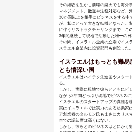
その経験を生かし前職の楽天でも海外事
マネジメント、撤退や法務対応など、
30か国以上を相手にビジネスをする中で
が、私にとって大きな転機となった。私
に伴うリストラクチャリングまで、こ
3年間継続して現地で活動した唯一の日
その間、イスラエル企業の立場でイス
スラエル企業内に投資部門も創設した
イスラエルはもっとも難易
とも情深い国
イスラエルはハイテク先進国やスター
る。
しかし、実際に現地で彼らとともにビ
ながら3年間どっぷり現地でビジネス
イスラエルのスタートアップの真髄を
実はイスラエルでは実力のある起業家
ア創業者のタルモン氏もまさにカリス
本での認知度は高くはない。
しかし、彼らとのビジネスはとにかく