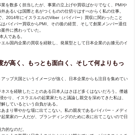
業を数多く担当したが、事業の立上げや買収ばかりでなく、PMIや
海外あるいは国際と名がつくものの仕切りはすべからく私の仕事。
、2014年にイスラエルのViber（バイバー）買収に関わったこと
はバイバー買収からPMI、その後の経営、そして創業メンバー退任
の案件に携わっていた。
本人である。
ラエル国内企業の買収を経験し、発展型として日本企業のお膝元のイ
。
度が高く、もっとも面白く、そして何よりもっ
トアップ大国というイメージが強く、日本企業からも注目を集めてい
ジネスを経験したことのある日本人はさほど多くはないだろう。僭越
に浸かり、イスラエルの起業家たちと議論し親交を深めてきた私は、
理解しているという自負がある。
はあまり華やかな場に出てこない。私の親友であるバイバー・メディ
マ起業家の一人だが、ブランディングのために表に出てこないので日
魅力的なのだ。