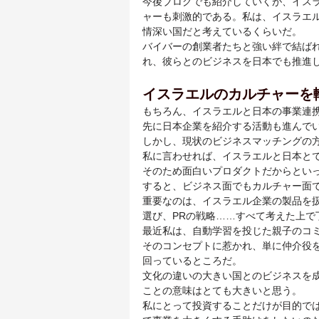
今後ブログでも紹介していくが、イス
ャーも刺激的である。私は、イスラエ
情深い国だと考えているくらいだ。
バイバーの創業者たちと強い絆で結ば
れ、彼らとのビジネスを日本でも推進
イスラエルのカルチャーを
もちろん、イスラエルと日本の事業連
先に日本企業を紹介する活動も進んで
しかし、現状のビジネスマッチングの
私に言わせれば、イスラエルと日本と
そのため面白いプロダクトだからとい
すると、ビジネス面でもカルチャー面
重要なのは、イスラエル企業の製品を
選び、PRの戦略……すべて考えた上
最近私は、自動学習を投じた親子のコ
そのコンセプトに惹かれ、単に仲介役
回っているところだ。
文化の違いの大きい国とのビジネスを
ことの意味はとても大きいと思う。
私にとって投資することだけが目的で