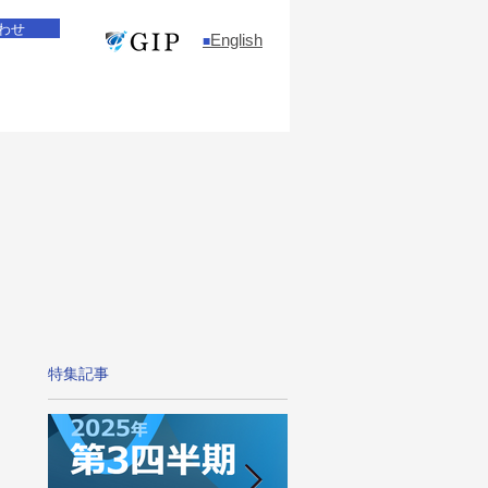
わせ
English
​■
特集記事