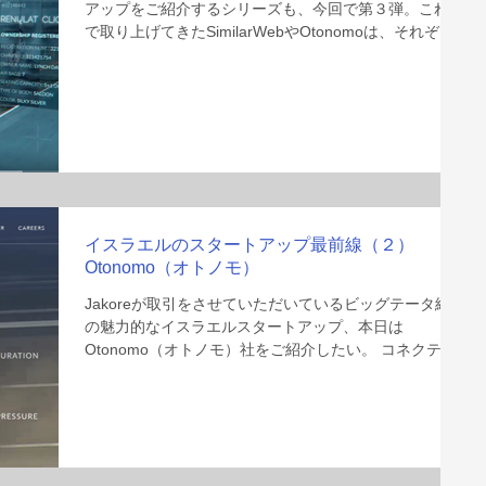
アップをご紹介するシリーズも、今回で第３弾。これま
で取り上げてきたSimilarWebやOtonomoは、それぞれ
のインターフェースから取得したデータを「活用する」
部分に注目した事業やサービスを展開している。「ビッ
グデータの活用」
イスラエルのスタートアップ最前線（２）
Otonomo（オトノモ）
Jakoreが取引をさせていただいているビッグテータ絡み
の魅力的なイスラエルスタートアップ、本日は
Otonomo（オトノモ）社をご紹介したい。 コネクテッ
ドカーのデータ売買プラットフォームを構築した
「Otonomo」Otonomo社は2015年に創業したスタート
アップで、コネクテ