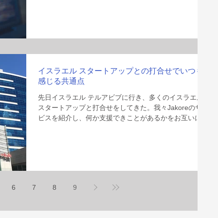
通り、私は多くのイスラエル人起業家と付き合ってき
て、彼ららしさやその魅力は他にあ
イスラエル スタートアップとの打合せでいつも
感じる共通点
先日イスラエル テルアビブに行き、多くのイスラエル
スタートアップと打合せをしてきた。我々Jakoreのサー
ビスを紹介し、何か支援できことがあるかをお互いに探
し合う打合せだ。当然、先方にも、どんなサービスを提
供しているのか／提供していきたいのかを話してもら
う。イスラエル人の特徴なの
6
7
8
9