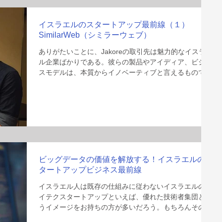
イスラエルのスタートアップ最前線（１）
SimilarWeb（シミラーウェブ）
ありがたいことに、Jakoreの取引先は魅力的なイスラエ
ル企業ばかりである。彼らの製品やアイディア、ビジネ
スモデルは、本質からイノベーティブと言えるもので、
関わるうちにどんどん心惹かれていく。先週お話しした
通り、業界の巨人や既存の仕組みに真っ向から立ち向か
うイスラエル魂を感じさせ
ビッグデータの価値を解放する！イスラエルのス
タートアップビジネス最前線
イスラエル人は既存の仕組みに従わないイスラエルのハ
イテクスタートアップといえば、優れた技術者集団とい
うイメージをお持ちの方が多いだろう。もちろんその技
術力を否定するつもりはない。しかし以前にもお話した