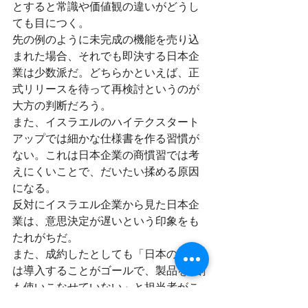
とすると常識や価値観の違いがどうし
ても目につく。
先の例のように未完成の機能を売り込
まれた場合、それでも即決する日本企
業は少数派だ。どちらかといえば、正
式リリースを待って再検討というのが
大方の判断だろう。
また、イスラエルのハイテクスタート
アップでは細かな仕様書を作る習慣が
ない。これは日本企業の商慣習では考
えにくいことで、だいたい揉める原因
になる。
反対にイスラエル企業から見た日本企
業は、意思決定が遅いという印象をも
たれがちだ。
また、成約したとしても「日本の窓口
は導入することがゴールで、製品を1割
も使いこなせていない」と担当者がこ
ぼすのもよく耳にした。彼らが仕様書