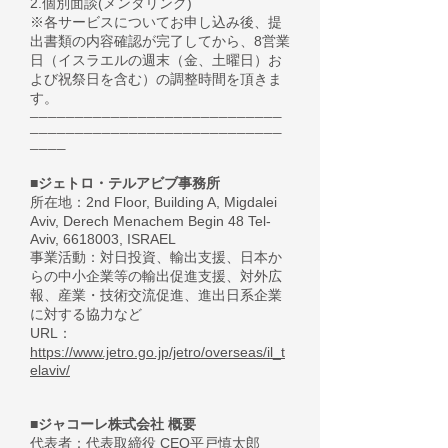
2.個別面談(メンタリング)
※各サービスについてお申し込み後、提
出書類の内容確認が完了してから、8営業
日（イスラエルの週末（金、土曜日）お
よび祝祭日を含む）の調整時間を頂きま
す。
────────────────────────────
────────────────────────────
────
ジェトロ・テルアビブ事務所
■
所在地：2nd Floor, Building A, Migdalei
Aviv, Derech Menachem Begin 48 Tel-
Aviv,
6618003
, ISRAEL
事業活動：対日投資、輸出支援、日本か
らの中小企業等の輸出促進支援、対外広
報、産業・技術交流促進、進出日系企業
に対する協力など
URL：
https://www.jetro.go.jp/jetro/overseas/il_t
elaviv/
■ジャコーレ株式会社 概要
代表者：代表取締役 CEO平戸慎太郎