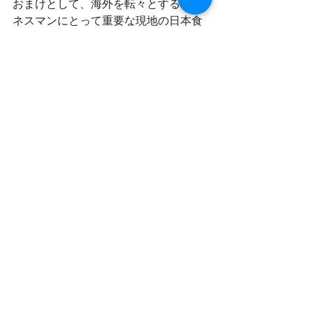
おまけとして、海外を転々とするビジ
ネスマンにとって重要な現地の日本食
事情を少し。
幸いイスラエルでは日本食が人気で、
特にテルアビブ市内では店もたくさん
あります。寿司やラーメン、居酒屋を
モチーフにした店などがあり、若干味
に違いはあるものの、日本食がほしい
ときにそう困ることはないのでご安心
を。
イスラエル ビジネス
コメント